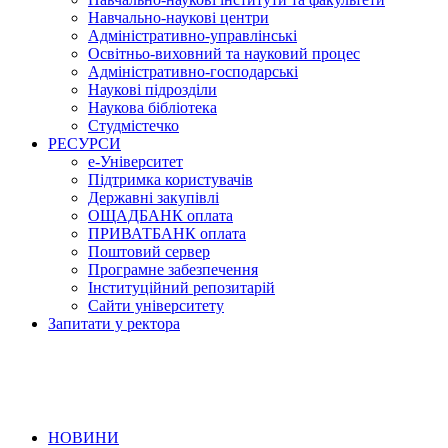
Навчально-наукові центри
Адміністративно-управлінські
Освітньо-виховний та науковий процес
Адміністративно-господарські
Наукові підрозділи
Наукова бібліотека
Студмістечко
РЕСУРСИ
е-Університет
Підтримка користувачів
Державні закупівлі
ОЩАДБАНК оплата
ПРИВАТБАНК оплата
Поштовий сервер
Програмне забезпечення
Інституційний репозитарій
Сайти університету
Запитати у ректора
НОВИНИ