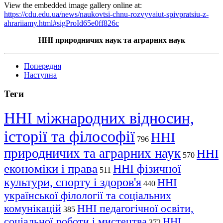
View the embedded image gallery online at:
https://cdu.edu.ua/news/naukovtsi-chnu-rozvyvaiut-spivpratsiu-z-
ahrariiamy.html#sigProId65e0ff826c
ННІ природничих наук та аграрних наук
Попередня
Наступна
Теги
ННІ міжнародних відносин,
історії та філософії
ННІ
796
природничих та аграрних наук
ННІ
570
економіки і права
ННІ фізичної
511
культури, спорту і здоров'я
ННІ
440
української філології та соціальних
комунікацій
ННІ педагогічної освіти,
385
соціальної роботи і мистецтва
ННІ
372