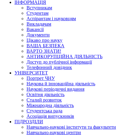
ІНФОРМАЦІЯ
Вступникам
Студентам
Аспірантам і науковцям
Викладачам
Вакансії
Документи
Цікаво про науку
ВАША БЕЗПЕКА
ВАРТО ЗНАТИ!
АНТИКОРУПЦІЙНА ДІЯЛЬНІСТЬ
Доступ до публічної інформації
Телефонний довідник
УНІВЕРСИТЕТ
Портрет ЧНУ
Наукова й інноваційна діяльність
Наукові періодичні видання
Освітня діяльність
Сталий розвиток
Міжнародна діяльність
Студентська рада
Асоціація випускників
ПІДРОЗДІЛИ
Навчально-наукові інститути та факультети
Навчально-наукові центри