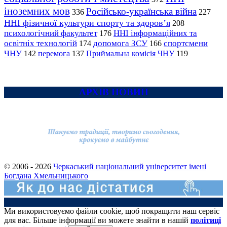
іноземних мов
Російсько-українська війна
336
227
ННІ фізичної культури спорту та здоров’я
208
психологічний факультет
ННІ інформаційних та
176
освітніх технологій
допомога ЗСУ
спортсмени
174
166
ЧНУ
перемога
142
137
Приймальна комісія ЧНУ
119
АРХІВ НОВИН
© 2006 - 2026
Черкаський національний університет імені
Богдана Хмельницького
Ми використовуємо файли cookie, щоб покращити наш сервіс
для вас. Більше інформації ви можете знайти в нашій
політиці