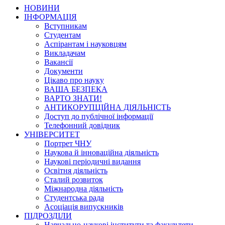
НОВИНИ
ІНФОРМАЦІЯ
Вступникам
Студентам
Аспірантам і науковцям
Викладачам
Вакансії
Документи
Цікаво про науку
ВАША БЕЗПЕКА
ВАРТО ЗНАТИ!
АНТИКОРУПЦІЙНА ДІЯЛЬНІСТЬ
Доступ до публічної інформації
Телефонний довідник
УНІВЕРСИТЕТ
Портрет ЧНУ
Наукова й інноваційна діяльність
Наукові періодичні видання
Освітня діяльність
Сталий розвиток
Міжнародна діяльність
Студентська рада
Асоціація випускників
ПІДРОЗДІЛИ
Навчально-наукові інститути та факультети